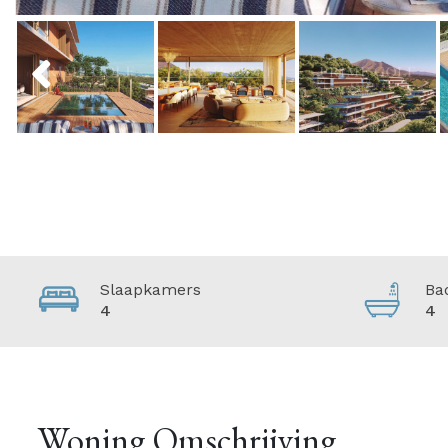
Previous
Slaapkamers
Ba
4
4
Woning Omschrijving