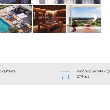
Next
dkamers
Woonoppervlak (o
274m2