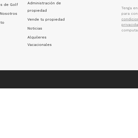
Administración de
s de Golf
Tenga en
propiedad
 Nosotros
para cont
condicio
Vende tu propiedad
cto
privacid
Noticias
computa
Alquileres
Vacacionales