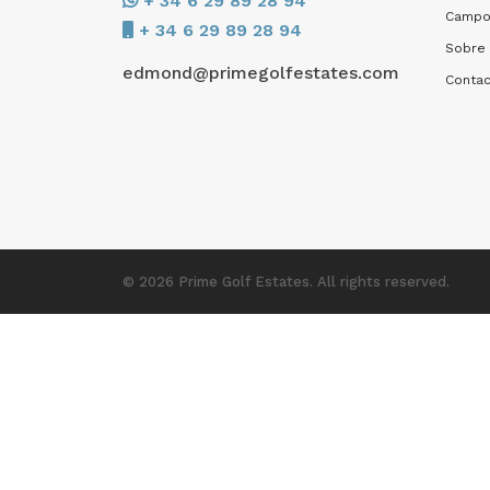
+ 34 6 29 89 28 94
Campo
+ 34 6 29 89 28 94
Sobre
edmond@primegolfestates.com
Conta
© 2026 Prime Golf Estates. All rights reserved.