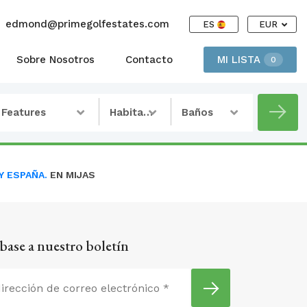
edmond@primegolfestates.com
ES
EUR
Sobre Nosotros
Contacto
MI LISTA
0
Features
Habitaciones
Baños
Y ESPAÑA.
EN MIJAS
base a nuestro boletín