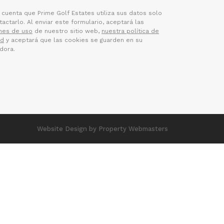
 cuenta que Prime Golf Estates utiliza sus datos solo
actarlo. Al enviar este formulario, aceptará las
nes de uso
de nuestro sitio web,
nuestra política de
ad
y aceptará que las cookies se guarden en su
dora.
Website Design
by Property Webmasters