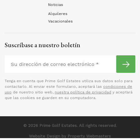
Noticias
Alquileres
Vacacionales
Suscríbase a nuestro boletín
Tenga en cuenta que Prime Golf Estates utiliza sus datos solo para
contactarlo. Al enviar este formulario, aceptará las
condiciones de
uso
de nuestro sitio web,
nuestra política de privacidad
y aceptará
que las cookies se guarden en su computadora.
© 2026 Prime Golf Estates. All rights reserved.
Website Design
by Property Webmasters