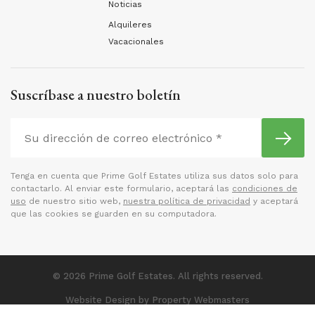
Noticias
Alquileres
Vacacionales
Suscríbase a nuestro boletín
Tenga en cuenta que Prime Golf Estates utiliza sus datos solo para
contactarlo. Al enviar este formulario, aceptará las
condiciones de
uso
de nuestro sitio web,
nuestra política de privacidad
y aceptará
que las cookies se guarden en su computadora.
© 2026 Prime Golf Estates. All rights reserved.
Website Design
by Property Webmasters