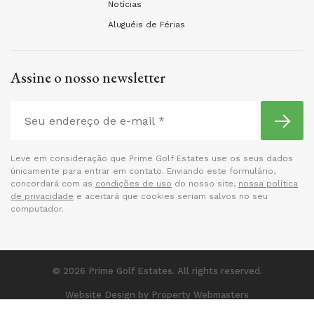
Notícias
Aluguéis de Férias
Assine o nosso newsletter
Leve em consideração que Prime Golf Estates use os seus dados
únicamente para entrar em contato. Enviando este formulário,
concordará com as
condições de uso
do nosso site,
nossa política
de privacidade
e aceitará que cookies seriam salvos no seu
computador.
© 2026 Prime Golf Estates. All rights reserved.
Website Design
by Property Webmasters