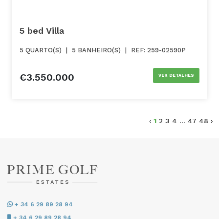
5 bed Villa
5 QUARTO(S)
|
5 BANHEIRO(S)
|
REF: 259-02590P
€3.550.000
VER DETALHES
‹
1
2
3
4
...
47
48
›
+ 34 6 29 89 28 94
+ 34 6 29 89 28 94