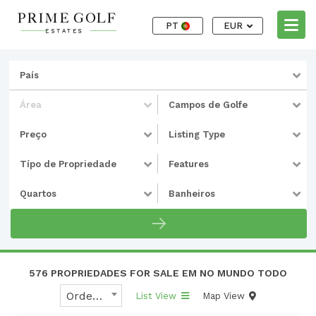
PT
EUR
País
Área
Campos de Golfe
Preço
Listing Type
Típo de Propriedade
Features
Quartos
Banheiros
576 PROPRIEDADES FOR SALE EM NO MUNDO TODO
Ordenar Por
List View
Map View