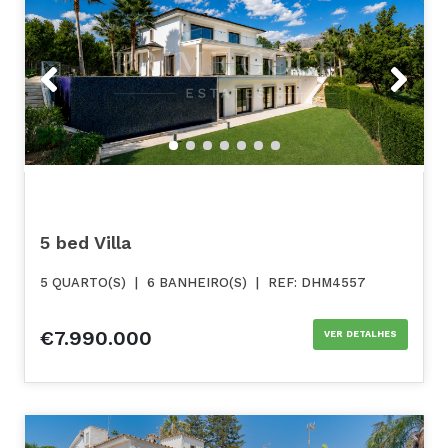
Previous
Next
5 bed Villa
5 QUARTO(S)
|
6 BANHEIRO(S)
|
REF: DHM4557
€7.990.000
VER DETALHES