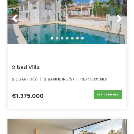
Previous
Next
2 bed Villa
2 QUARTO(S)
|
2 BANHEIRO(S)
|
REF: 5899MLV
€1.375.000
VER DETALHES