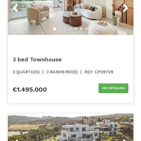
Previous
Next
3 bed Townhouse
3 QUARTO(S)
|
3 BANHEIRO(S)
|
REF: CP09709
€1.495.000
VER DETALHES
Previous
Next