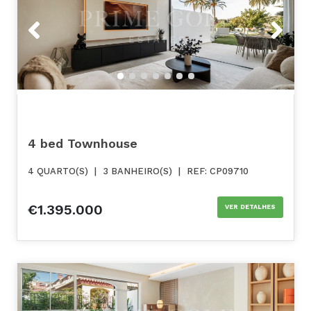
Previous
Next
4 bed Townhouse
4 QUARTO(S)
|
3 BANHEIRO(S)
|
REF: CP09710
€1.395.000
VER DETALHES