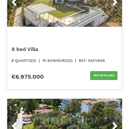
8 bed Villa
8 QUARTO(S)
|
10 BANHEIRO(S)
|
REF: SAVV659
€6.975.000
VER DETALHES
Previous
Next