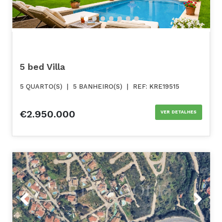
5 bed Villa
5 QUARTO(S)
|
5 BANHEIRO(S)
|
REF: KRE19515
€2.950.000
VER DETALHES
Previous
Next