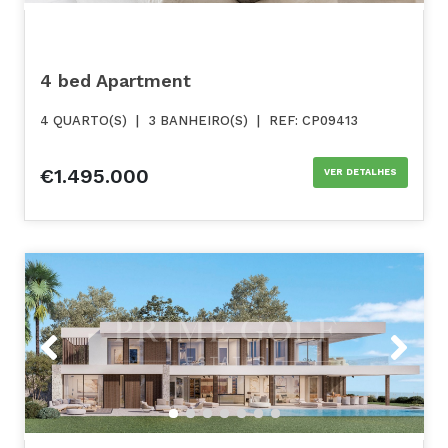
4 bed Apartment
4 QUARTO(S)
|
3 BANHEIRO(S)
|
REF: CP09413
€1.495.000
VER DETALHES
Previous
Next