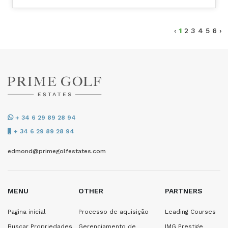
‹
1
2
3
4
5
6
›
+ 34 6 29 89 28 94
+ 34 6 29 89 28 94
edmond@primegolfestates.com
MENU
OTHER
PARTNERS
Pagina inicial
Processo de aquisição
Leading Courses
Buscar Propriedades
Gerenciamento de
IMG Prestige