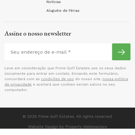
Notícias
Aluguéis de Férias
Assine o nosso newsletter
Leve em consideração que Prime Golf Estates use os seus dados
únicamente para entrar em contato. Enviando este formulário,
concordará com as
condições de uso
do nosso site,
nossa política
de privacidade
e aceitará que cookies seriam salvos no seu
computador.
© 2026 Prime Golf Estates. All rights reserved.
Website Design
by Property Webmasters