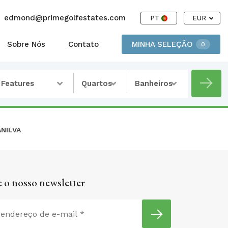
edmond@primegolfestates.com
PT
EUR
Sobre Nós
Contato
MINHA SELEÇÃO
0
Features
Quartos
Banheiros
NILVA
 o nosso newsletter