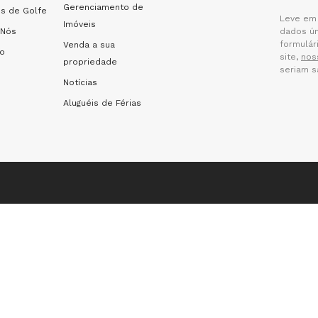
Gerenciamento de
s de Golfe
Leve em 
Imóveis
 Nós
dados ún
formulár
Venda a sua
to
site,
nos
propriedade
seriam s
Notícias
Aluguéis de Férias