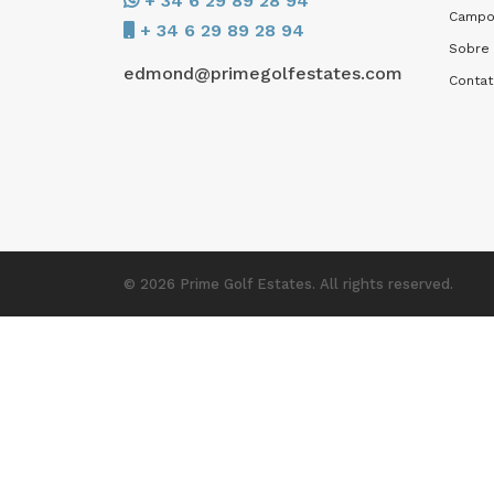
+ 34 6 29 89 28 94
Campo
+ 34 6 29 89 28 94
Sobre
edmond@primegolfestates.com
Conta
© 2026 Prime Golf Estates. All rights reserved.