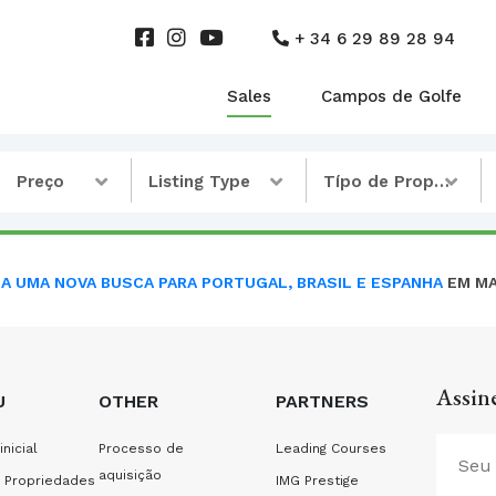
+ 34 6 29 89 28 94
Sales
Campos de Golfe
Preço
Listing Type
Típo de Propriedade
CIA UMA NOVA BUSCA PARA PORTUGAL, BRASIL E ESPANHA
EM MA
Assine
U
OTHER
PARTNERS
inicial
Processo de
Leading Courses
aquisição
 Propriedades
IMG Prestige