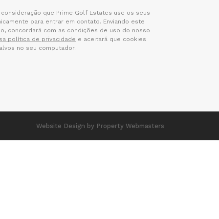
consideração que Prime Golf Estates use os seus
icamente para entrar em contato. Enviando este
io, concordará com as
condições de uso
do nosso
sa política de privacidade
e aceitará que cookies
alvos no seu computador.
Website Design
by Property Webmasters